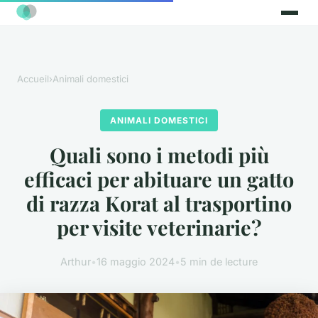
Accueil
›
Animali domestici
ANIMALI DOMESTICI
Quali sono i metodi più
efficaci per abituare un gatto
di razza Korat al trasportino
per visite veterinarie?
Arthur
•
16 maggio 2024
•
5 min de lecture