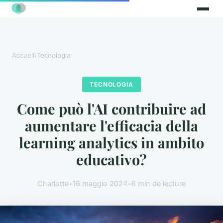
Accueil
›
Tecnologia
TECNOLOGIA
Come può l'AI contribuire ad
aumentare l'efficacia della
learning analytics in ambito
educativo?
Charlotte
•
16 maggio 2024
•
6 min de lecture