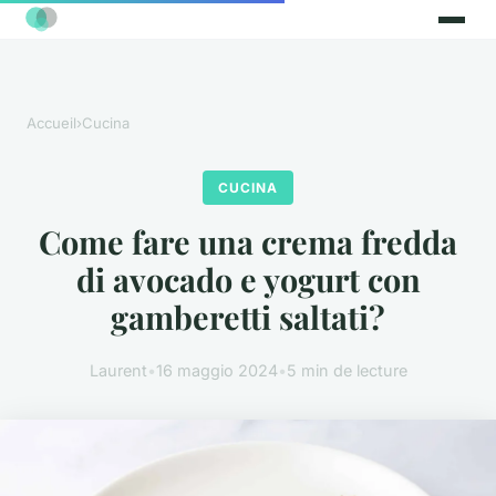
Accueil
›
Cucina
CUCINA
Come fare una crema fredda
di avocado e yogurt con
gamberetti saltati?
Laurent
•
16 maggio 2024
•
5 min de lecture