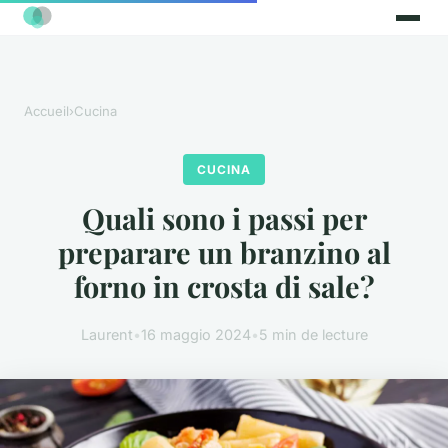
Accueil
›
Cucina
CUCINA
Quali sono i passi per
preparare un branzino al
forno in crosta di sale?
Laurent
•
16 maggio 2024
•
5 min de lecture